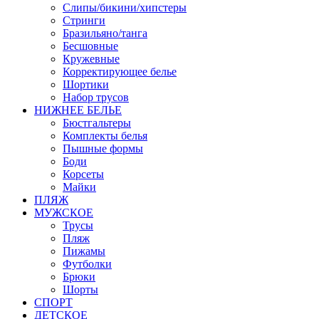
Слипы/бикини/хипстеры
Стринги
Бразильяно/танга
Бесшовные
Кружевные
Корректирующее белье
Шортики
Набор трусов
НИЖНЕЕ БЕЛЬЕ
Бюстгальтеры
Комплекты белья
Пышные формы
Боди
Корсеты
Майки
ПЛЯЖ
МУЖСКОЕ
Трусы
Пляж
Пижамы
Футболки
Брюки
Шорты
СПОРТ
ДЕТСКОЕ