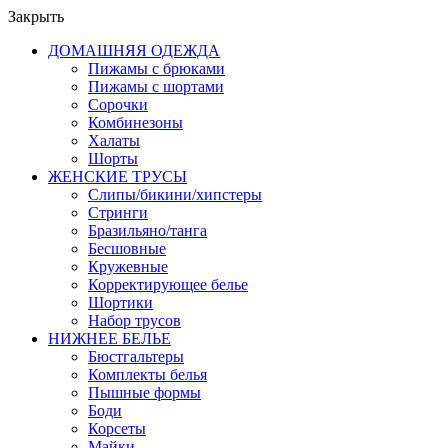
Закрыть
ДОМАШНЯЯ ОДЕЖДА
Пижамы с брюками
Пижамы с шортами
Сорочки
Комбинезоны
Халаты
Шорты
ЖЕНСКИЕ ТРУСЫ
Слипы/бикини/хипстеры
Стринги
Бразильяно/танга
Бесшовные
Кружевные
Корректирующее белье
Шортики
Набор трусов
НИЖНЕЕ БЕЛЬЕ
Бюстгальтеры
Комплекты белья
Пышные формы
Боди
Корсеты
Майки