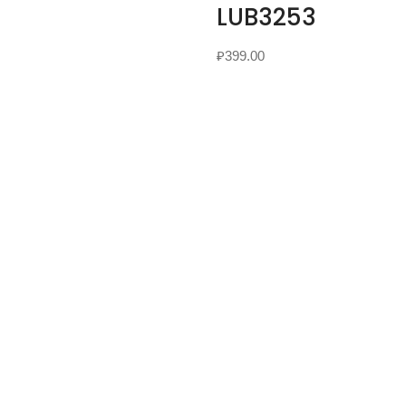
LUB3253
₽
399.00