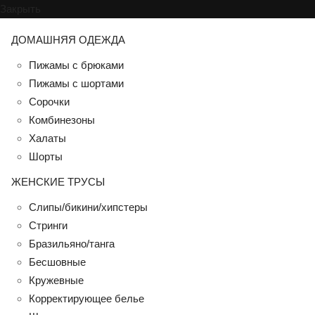
Закрыть
ДОМАШНЯЯ ОДЕЖДА
Пижамы с брюками
Пижамы с шортами
Сорочки
Комбинезоны
Халаты
Шорты
ЖЕНСКИЕ ТРУСЫ
Слипы/бикини/хипстеры
Стринги
Бразильяно/танга
Бесшовные
Кружевные
Корректирующее белье