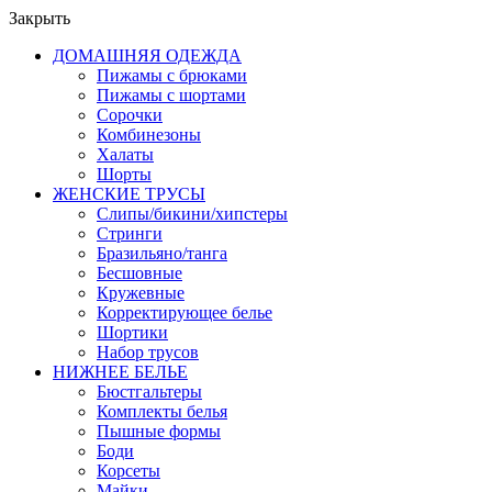
Закрыть
ДОМАШНЯЯ ОДЕЖДА
Пижамы с брюками
Пижамы с шортами
Сорочки
Комбинезоны
Халаты
Шорты
ЖЕНСКИЕ ТРУСЫ
Слипы/бикини/хипстеры
Стринги
Бразильяно/танга
Бесшовные
Кружевные
Корректирующее белье
Шортики
Набор трусов
НИЖНЕЕ БЕЛЬЕ
Бюстгальтеры
Комплекты белья
Пышные формы
Боди
Корсеты
Майки