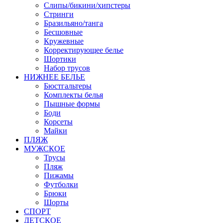
Слипы/бикини/хипстеры
Стринги
Бразильяно/танга
Бесшовные
Кружевные
Корректирующее белье
Шортики
Набор трусов
НИЖНЕЕ БЕЛЬЕ
Бюстгальтеры
Комплекты белья
Пышные формы
Боди
Корсеты
Майки
ПЛЯЖ
МУЖСКОЕ
Трусы
Пляж
Пижамы
Футболки
Брюки
Шорты
СПОРТ
ДЕТСКОЕ