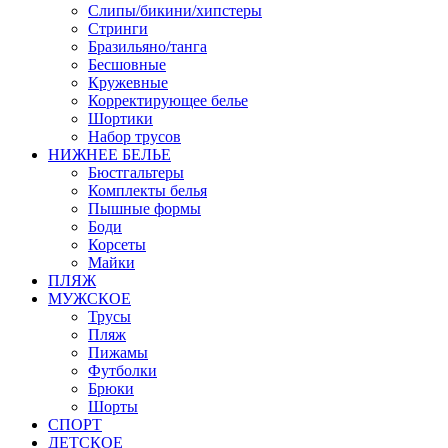
Слипы/бикини/хипстеры
Стринги
Бразильяно/танга
Бесшовные
Кружевные
Корректирующее белье
Шортики
Набор трусов
НИЖНЕЕ БЕЛЬЕ
Бюстгальтеры
Комплекты белья
Пышные формы
Боди
Корсеты
Майки
ПЛЯЖ
МУЖСКОЕ
Трусы
Пляж
Пижамы
Футболки
Брюки
Шорты
СПОРТ
ДЕТСКОЕ