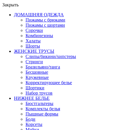
Закрыть
ДОМАШНЯЯ ОДЕЖДА
Пижамы с брюками
Пижамы с шортами
Сорочки
Комбинезоны
Халаты
Шорты
ЖЕНСКИЕ ТРУСЫ
Слипы/бикини/хипстеры
Стринги
Бразильяно/танга
Бесшовные
Кружевные
Корректирующее белье
Шортики
Набор трусов
НИЖНЕЕ БЕЛЬЕ
Бюстгальтеры
Комплекты белья
Пышные формы
Боди
Корсеты
Майки