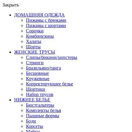
Закрыть
ДОМАШНЯЯ ОДЕЖДА
Пижамы с брюками
Пижамы с шортами
Сорочки
Комбинезоны
Халаты
Шорты
ЖЕНСКИЕ ТРУСЫ
Слипы/бикини/хипстеры
Стринги
Бразильяно/танга
Бесшовные
Кружевные
Корректирующее белье
Шортики
Набор трусов
НИЖНЕЕ БЕЛЬЕ
Бюстгальтеры
Комплекты белья
Пышные формы
Боди
Корсеты
Майки