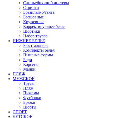
Слипы/бикини/хипстеры
Стринги
Бразильяно/танга
Бесшовные
Кружевные
Корректирующее белье
Шортики
Набор трусов
НИЖНЕЕ БЕЛЬЕ
Бюстгальтеры
Комплекты белья
Пышные формы
Боди
Корсеты
Майки
ПЛЯЖ
МУЖСКОЕ
Трусы
Пляж
Пижамы
Футболки
Брюки
Шорты
СПОРТ
ДЕТСКОЕ