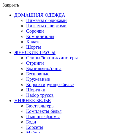
Закрыть
ДОМАШНЯЯ ОДЕЖДА
Пижамы с брюками
Пижамы с шортами
Сорочки
Комбинезоны
Халаты
Шорты
ЖЕНСКИЕ ТРУСЫ
Слипы/бикини/хипстеры
Стринги
Бразильяно/танга
Бесшовные
Кружевные
Корректирующее белье
Шортики
Набор трусов
НИЖНЕЕ БЕЛЬЕ
Бюстгальтеры
Комплекты белья
Пышные формы
Боди
Корсеты
Майки