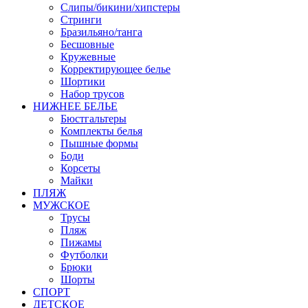
Слипы/бикини/хипстеры
Стринги
Бразильяно/танга
Бесшовные
Кружевные
Корректирующее белье
Шортики
Набор трусов
НИЖНЕЕ БЕЛЬЕ
Бюстгальтеры
Комплекты белья
Пышные формы
Боди
Корсеты
Майки
ПЛЯЖ
МУЖСКОЕ
Трусы
Пляж
Пижамы
Футболки
Брюки
Шорты
СПОРТ
ДЕТСКОЕ