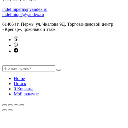
indefiniperm@yandex.ru
indefiniopt@yandex.ru
614064 г. Пермь, ул. Чкалова 9Д, Торгово-деловой центр
«Крепар», цокольный этаж
Home
Поиск
0
Корзина
Мой аккаунт