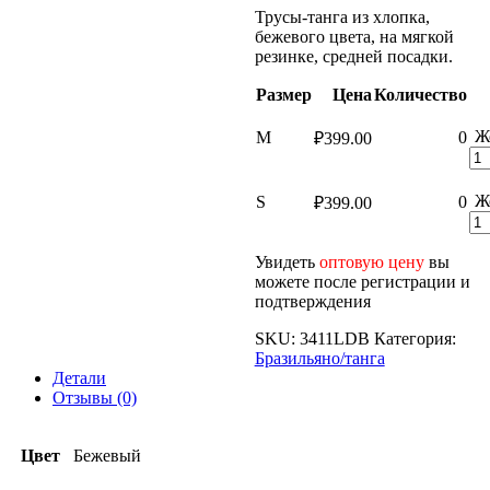
Трусы-танга из хлопка,
бежевого цвета, на мягкой
резинке, средней посадки.
Размер
Цена
Количество
Ж
M
0
₽
399.00
Ж
S
0
₽
399.00
Увидеть
оптовую цену
вы
можете после регистрации и
подтверждения
SKU:
3411LDB
Категория:
Бразильяно/танга
Детали
Отзывы (0)
Цвет
Бежевый