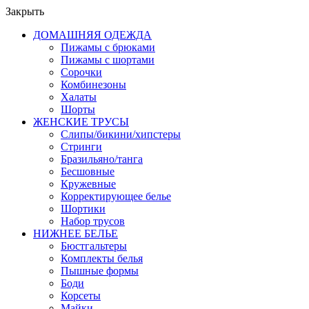
Закрыть
ДОМАШНЯЯ ОДЕЖДА
Пижамы с брюками
Пижамы с шортами
Сорочки
Комбинезоны
Халаты
Шорты
ЖЕНСКИЕ ТРУСЫ
Слипы/бикини/хипстеры
Стринги
Бразильяно/танга
Бесшовные
Кружевные
Корректирующее белье
Шортики
Набор трусов
НИЖНЕЕ БЕЛЬЕ
Бюстгальтеры
Комплекты белья
Пышные формы
Боди
Корсеты
Майки