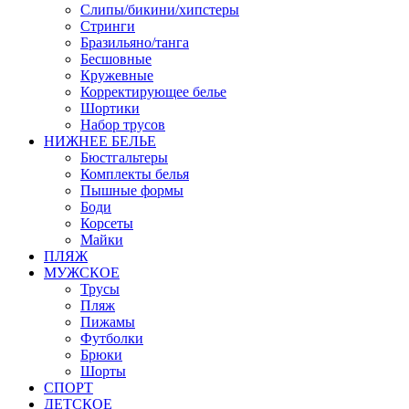
Слипы/бикини/хипстеры
Стринги
Бразильяно/танга
Бесшовные
Кружевные
Корректирующее белье
Шортики
Набор трусов
НИЖНЕЕ БЕЛЬЕ
Бюстгальтеры
Комплекты белья
Пышные формы
Боди
Корсеты
Майки
ПЛЯЖ
МУЖСКОЕ
Трусы
Пляж
Пижамы
Футболки
Брюки
Шорты
СПОРТ
ДЕТСКОЕ