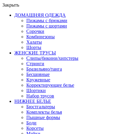
Закрыть
ДОМАШНЯЯ ОДЕЖДА
Пижамы с брюками
Пижамы с шортами
Сорочки
Комбинезоны
Халаты
Шорты
ЖЕНСКИЕ ТРУСЫ
Слипы/бикини/хипстеры
Стринги
Бразильяно/танга
Бесшовные
Кружевные
Корректирующее белье
Шортики
Набор трусов
НИЖНЕЕ БЕЛЬЕ
Бюстгальтеры
Комплекты белья
Пышные формы
Боди
Корсеты
Майки