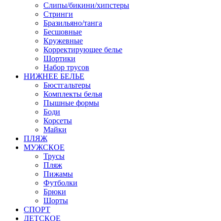
Слипы/бикини/хипстеры
Стринги
Бразильяно/танга
Бесшовные
Кружевные
Корректирующее белье
Шортики
Набор трусов
НИЖНЕЕ БЕЛЬЕ
Бюстгальтеры
Комплекты белья
Пышные формы
Боди
Корсеты
Майки
ПЛЯЖ
МУЖСКОЕ
Трусы
Пляж
Пижамы
Футболки
Брюки
Шорты
СПОРТ
ДЕТСКОЕ