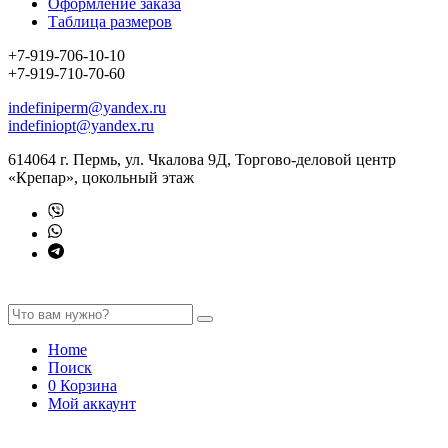
Оформление заказа
Таблица размеров
+7-919-706-10-10
+7-919-710-70-60
indefiniperm@yandex.ru
indefiniopt@yandex.ru
614064 г. Пермь, ул. Чкалова 9Д, Торгово-деловой центр
«Крепар», цокольный этаж
Home
Поиск
0
Корзина
Мой аккаунт