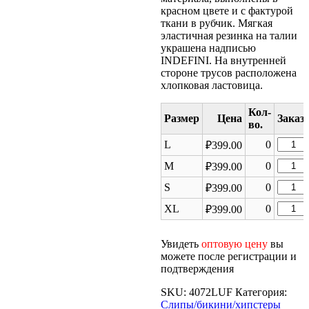
красном цвете и с фактурой
ткани в рубчик. Мягкая
эластичная резинка на талии
украшена надписью
INDEFINI. На внутренней
стороне трусов расположена
хлопковая ластовица.
Размер
Цена
Колич
L
0
₽
399.00
товара
Колич
M
0
₽
399.00
Женск
товара
Трусы
Колич
S
0
₽
399.00
Женск
LUF40
товара
Трусы
Колич
XL
0
₽
399.00
Женск
LUF40
товара
Трусы
Женск
LUF40
Увидеть
оптовую цену
вы
Трусы
можете после регистрации и
LUF40
подтверждения
SKU:
4072LUF
Категория:
Слипы/бикини/хипстеры