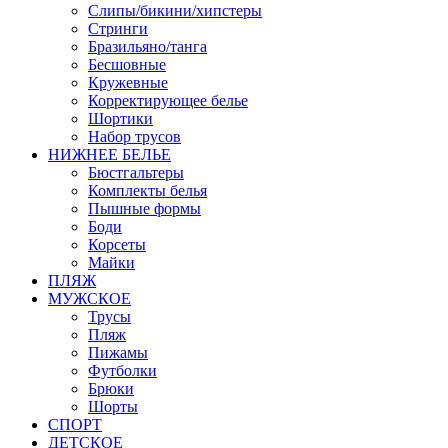
Слипы/бикини/хипстеры
Стринги
Бразильяно/танга
Бесшовные
Кружевные
Корректирующее белье
Шортики
Набор трусов
НИЖНЕЕ БЕЛЬЕ
Бюстгальтеры
Комплекты белья
Пышные формы
Боди
Корсеты
Майки
ПЛЯЖ
МУЖСКОЕ
Трусы
Пляж
Пижамы
Футболки
Брюки
Шорты
СПОРТ
ДЕТСКОЕ