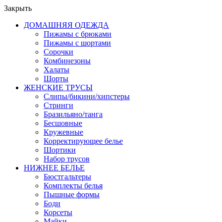
Закрыть
ДОМАШНЯЯ ОДЕЖДА
Пижамы с брюками
Пижамы с шортами
Сорочки
Комбинезоны
Халаты
Шорты
ЖЕНСКИЕ ТРУСЫ
Слипы/бикини/хипстеры
Стринги
Бразильяно/танга
Бесшовные
Кружевные
Корректирующее белье
Шортики
Набор трусов
НИЖНЕЕ БЕЛЬЕ
Бюстгальтеры
Комплекты белья
Пышные формы
Боди
Корсеты
Майки