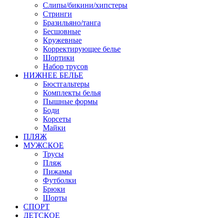
Слипы/бикини/хипстеры
Стринги
Бразильяно/танга
Бесшовные
Кружевные
Корректирующее белье
Шортики
Набор трусов
НИЖНЕЕ БЕЛЬЕ
Бюстгальтеры
Комплекты белья
Пышные формы
Боди
Корсеты
Майки
ПЛЯЖ
МУЖСКОЕ
Трусы
Пляж
Пижамы
Футболки
Брюки
Шорты
СПОРТ
ДЕТСКОЕ