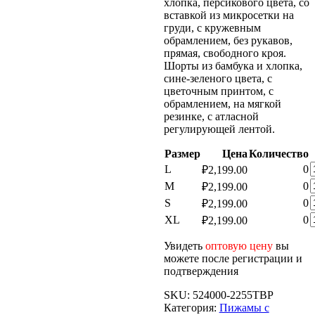
хлопка, персикового цвета, со
вставкой из микросетки на
груди, с кружевным
обрамлением, без рукавов,
прямая, свободного кроя.
Шорты из бамбука и хлопка,
сине-зеленого цвета, с
цветочным принтом, с
обрамлением, на мягкой
резинке, с атласной
регулирующей лентой.
Размер
Цена
Количество
К
L
0
₽
2,199.00
т
К
M
0
₽
2,199.00
т
К
S
0
₽
2,199.00
т
ж
К
XL
0
₽
2,199.00
т
ж
Увидеть
оптовую цену
вы
ж
можете после регистрации и
ж
подтверждения
SKU:
524000-2255TBP
Категория:
Пижамы с