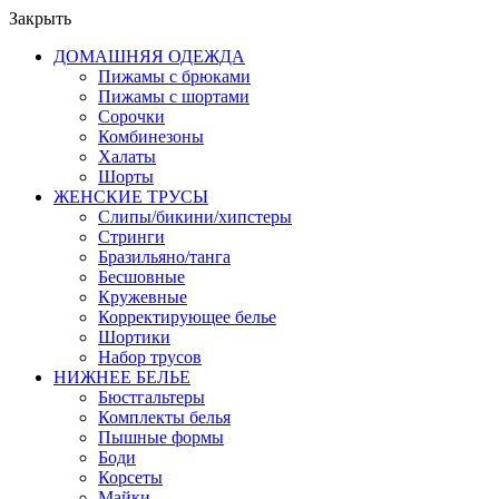
Закрыть
ДОМАШНЯЯ ОДЕЖДА
Пижамы с брюками
Пижамы с шортами
Сорочки
Комбинезоны
Халаты
Шорты
ЖЕНСКИЕ ТРУСЫ
Слипы/бикини/хипстеры
Стринги
Бразильяно/танга
Бесшовные
Кружевные
Корректирующее белье
Шортики
Набор трусов
НИЖНЕЕ БЕЛЬЕ
Бюстгальтеры
Комплекты белья
Пышные формы
Боди
Корсеты
Майки