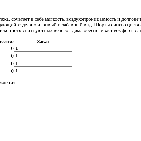
жа, сочетает в себе мягкость, воздухопроницаемость и долговеч
дающий изделию игривый и забавный вид. Шорты синего цвета 
койного сна и уютных вечеров дома обеспечивает комфорт в лю
чество
Заказ
Количество
0
товара
Количество
0
Пижама
товара
Количество
0
женская
Пижама
товара
TBD4213
Количество
0
женская
Пижама
товара
TBD4213
женская
Пижама
рждения
TBD4213
женская
TBD4213