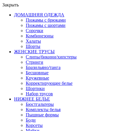
Закрыть
ДОМАШНЯЯ ОДЕЖДА
Пижамы с брюками
Пижамы с шортами
Сорочки
Комбинезоны
Халаты
Шорты
ЖЕНСКИЕ ТРУСЫ
Слипы/бикини/хипстеры
Стринги
Бразильяно/танга
Бесшовные
Кружевные
Корректирующее белье
Шортики
Набор трусов
НИЖНЕЕ БЕЛЬЕ
Бюстгальтеры
Комплекты белья
Пышные формы
Боди
Корсеты
Майки