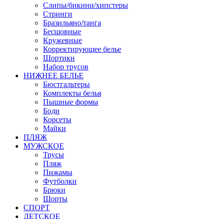
Слипы/бикини/хипстеры
Стринги
Бразильяно/танга
Бесшовные
Кружевные
Корректирующее белье
Шортики
Набор трусов
НИЖНЕЕ БЕЛЬЕ
Бюстгальтеры
Комплекты белья
Пышные формы
Боди
Корсеты
Майки
ПЛЯЖ
МУЖСКОЕ
Трусы
Пляж
Пижамы
Футболки
Брюки
Шорты
СПОРТ
ДЕТСКОЕ