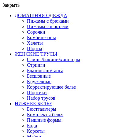
Закрыть
ДОМАШНЯЯ ОДЕЖДА
Пижамы с брюками
Пижамы с шортами
Сорочки
Комбинезоны
Халаты
Шорты
ЖЕНСКИЕ ТРУСЫ
Слипы/бикини/хипстеры
Стринги
Бразильяно/танга
Бесшовные
Кружевные
Корректирующее белье
Шортики
Набор трусов
НИЖНЕЕ БЕЛЬЕ
Бюстгальтеры
Комплекты белья
Пышные формы
Боди
Корсеты
Майки