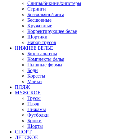
Слипы/бикини/хипстеры
Стринги
Бразильяно/танга
Бесшовные
Кружевные
Корректирующее белье
Шортики
Набор трусов
НИЖНЕЕ БЕЛЬЕ
Бюстгальтеры
Комплекты белья
Пышные формы
Боди
Корсеты
Майки
ПЛЯЖ
МУЖСКОЕ
Трусы
Пляж
Пижамы
Футболки
Брюки
Шорты
СПОРТ
ДЕТСКОЕ