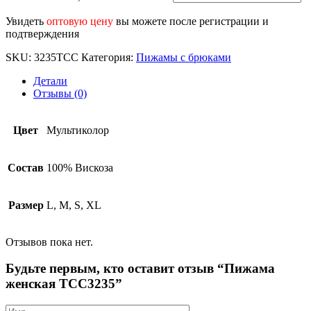
Пижама
товара
TCC3235
женская
Пижама
Увидеть
оптовую цену
вы можете после регистрации и
TCC3235
женская
подтверждения
TCC3235
SKU:
3235TCC
Категория:
Пижамы с брюками
Детали
Отзывы (0)
Цвет
Мультиколор
Состав
100% Вискоза
Размер
L, M, S, XL
Отзывов пока нет.
Будьте первым, кто оставит отзыв “Пижама
женская TCC3235”