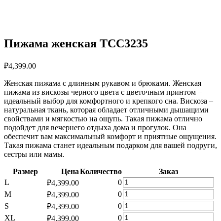
Пижама женская TCC3235
₽
4,399.00
Женская пижама c длинным рукавом и брюками. Женская
пижама из вискозы черного цвета с цветочным принтом –
идеальный выбор для комфортного и крепкого сна. Вискоза –
натуральная ткань, которая обладает отличными дышащими
свойствами и мягкостью на ощупь. Такая пижама отлично
подойдет для вечернего отдыха дома и прогулок. Она
обеспечит вам максимальный комфорт и приятные ощущения.
Такая пижама станет идеальным подарком для вашей подруги,
сестры или мамы.
Размер
Цена
Количество
Заказ
Количество
L
0
₽
4,399.00
товара
Количество
M
0
₽
4,399.00
Пижама
товара
Количество
S
0
₽
4,399.00
женская
Пижама
товара
TCC3235
Количество
XL
0
₽
4,399.00
женская