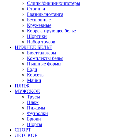
Слипы/бикини/хипстеры
Стринги
Бразильяно/танга
Бесшовные
Кружевные
Корректирующее белье
Шортики
Набор трусов
НИЖНЕЕ БЕЛЬЕ
Бюстгальтеры
Комплекты белья
Пышные формы
Боди
Корсеты
Майки
ПЛЯЖ
МУЖСКОЕ
Трусы
Пляж
Пижамы
Футболки
Брюки
Шорты
СПОРТ
ДЕТСКОЕ