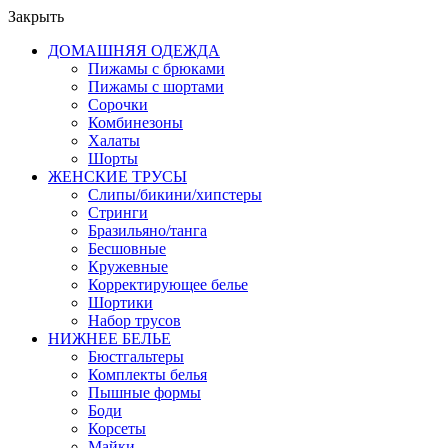
Закрыть
ДОМАШНЯЯ ОДЕЖДА
Пижамы с брюками
Пижамы с шортами
Сорочки
Комбинезоны
Халаты
Шорты
ЖЕНСКИЕ ТРУСЫ
Слипы/бикини/хипстеры
Стринги
Бразильяно/танга
Бесшовные
Кружевные
Корректирующее белье
Шортики
Набор трусов
НИЖНЕЕ БЕЛЬЕ
Бюстгальтеры
Комплекты белья
Пышные формы
Боди
Корсеты
Майки