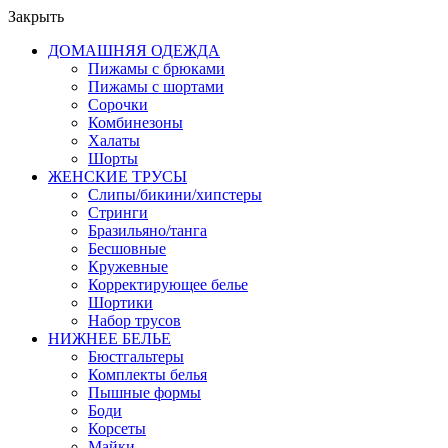
Закрыть
ДОМАШНЯЯ ОДЕЖДА
Пижамы с брюками
Пижамы с шортами
Сорочки
Комбинезоны
Халаты
Шорты
ЖЕНСКИЕ ТРУСЫ
Слипы/бикини/хипстеры
Стринги
Бразильяно/танга
Бесшовные
Кружевные
Корректирующее белье
Шортики
Набор трусов
НИЖНЕЕ БЕЛЬЕ
Бюстгальтеры
Комплекты белья
Пышные формы
Боди
Корсеты
Майки