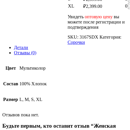
Ж
т
К
XL
0
₽
2,399.00
с
Ж
т
с
Ж
Увидеть
оптовую цену
вы
с
можете после регистрации и
подтверждения
SKU:
3167SDX
Категория:
Сорочки
Детали
Отзывы (0)
Цвет
Мультиколор
Состав
100% Хлопок
Размер
L, M, S, XL
Отзывов пока нет.
Будьте первым, кто оставит отзыв “Женская