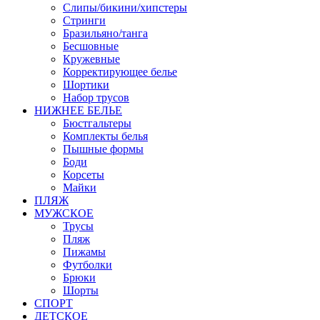
Слипы/бикини/хипстеры
Стринги
Бразильяно/танга
Бесшовные
Кружевные
Корректирующее белье
Шортики
Набор трусов
НИЖНЕЕ БЕЛЬЕ
Бюстгальтеры
Комплекты белья
Пышные формы
Боди
Корсеты
Майки
ПЛЯЖ
МУЖСКОЕ
Трусы
Пляж
Пижамы
Футболки
Брюки
Шорты
СПОРТ
ДЕТСКОЕ