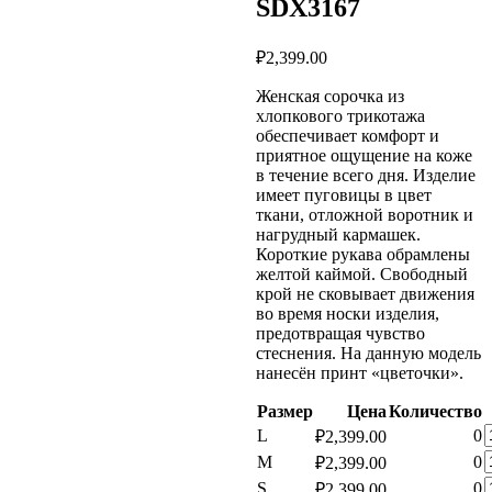
SDX3167
₽
2,399.00
Женская сорочка из
хлопкового трикотажа
обеспечивает комфорт и
приятное ощущение на коже
в течение всего дня. Изделие
имеет пуговицы в цвет
ткани, отложной воротник и
нагрудный кармашек.
Короткие рукава обрамлены
желтой каймой. Свободный
крой не сковывает движения
во время носки изделия,
предотвращая чувство
стеснения. На данную модель
нанесён принт «цветочки».
Размер
Цена
Количество
К
L
0
₽
2,399.00
т
К
M
0
₽
2,399.00
Ж
т
К
S
0
₽
2,399.00
с