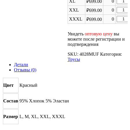
Колич
XL
0
₽
699.00
Мужск
MUF4
товара
трусы
Колич
XXL
0
₽
699.00
Мужск
MUF4
товара
трусы
Колич
XXXL
0
₽
699.00
Мужск
MUF4
товара
трусы
Мужск
MUF4
Увидеть
оптовую цену
вы
трусы
можете после регистрации и
MUF4
подтверждения
SKU:
4028MUF
Категория:
Трусы
Детали
Отзывы (0)
Цвет
Красный
Состав
95% Хлопок 5% Эластан
Размер
L, M, XL, XXL, XXXL