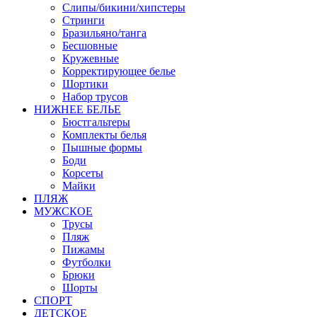
Слипы/бикини/хипстеры
Стринги
Бразильяно/танга
Бесшовные
Кружевные
Корректирующее белье
Шортики
Набор трусов
НИЖНЕЕ БЕЛЬЕ
Бюстгальтеры
Комплекты белья
Пышные формы
Боди
Корсеты
Майки
ПЛЯЖ
МУЖСКОЕ
Трусы
Пляж
Пижамы
Футболки
Брюки
Шорты
СПОРТ
ДЕТСКОЕ