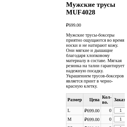
Мужские трусы
MUF4028
₽
699.00
Мужские трусы-боксеры
приятно ощущаются во время
носки и не натирают кожу.
Они мягкие и дышащие
благодаря хлопковому
материалу в составе. Мягкая
резинка на талии гарантирует
надежную посадку.
Украшением трусов-боксеров
является принт в черно-
красную клетку.
Размер
Цена
Колич
L
0
₽
699.00
товара
Колич
M
0
₽
699.00
Мужск
товара
трусы