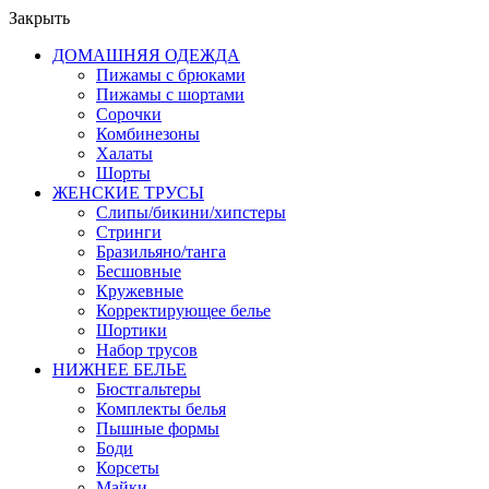
Закрыть
ДОМАШНЯЯ ОДЕЖДА
Пижамы с брюками
Пижамы с шортами
Сорочки
Комбинезоны
Халаты
Шорты
ЖЕНСКИЕ ТРУСЫ
Слипы/бикини/хипстеры
Стринги
Бразильяно/танга
Бесшовные
Кружевные
Корректирующее белье
Шортики
Набор трусов
НИЖНЕЕ БЕЛЬЕ
Бюстгальтеры
Комплекты белья
Пышные формы
Боди
Корсеты
Майки