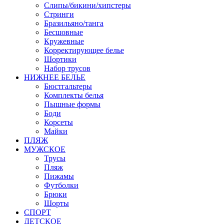
Слипы/бикини/хипстеры
Стринги
Бразильяно/танга
Бесшовные
Кружевные
Корректирующее белье
Шортики
Набор трусов
НИЖНЕЕ БЕЛЬЕ
Бюстгальтеры
Комплекты белья
Пышные формы
Боди
Корсеты
Майки
ПЛЯЖ
МУЖСКОЕ
Трусы
Пляж
Пижамы
Футболки
Брюки
Шорты
СПОРТ
ДЕТСКОЕ