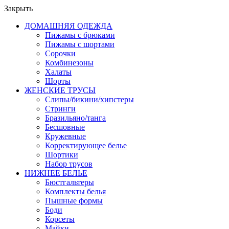
Закрыть
ДОМАШНЯЯ ОДЕЖДА
Пижамы с брюками
Пижамы с шортами
Сорочки
Комбинезоны
Халаты
Шорты
ЖЕНСКИЕ ТРУСЫ
Слипы/бикини/хипстеры
Стринги
Бразильяно/танга
Бесшовные
Кружевные
Корректирующее белье
Шортики
Набор трусов
НИЖНЕЕ БЕЛЬЕ
Бюстгальтеры
Комплекты белья
Пышные формы
Боди
Корсеты
Майки