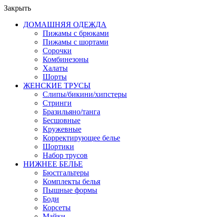
Закрыть
ДОМАШНЯЯ ОДЕЖДА
Пижамы с брюками
Пижамы с шортами
Сорочки
Комбинезоны
Халаты
Шорты
ЖЕНСКИЕ ТРУСЫ
Слипы/бикини/хипстеры
Стринги
Бразильяно/танга
Бесшовные
Кружевные
Корректирующее белье
Шортики
Набор трусов
НИЖНЕЕ БЕЛЬЕ
Бюстгальтеры
Комплекты белья
Пышные формы
Боди
Корсеты
Майки