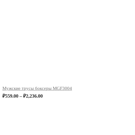
Мужские трусы боксеры MGF3004
₽
559.00
–
₽
2,236.00