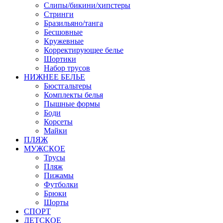
Слипы/бикини/хипстеры
Стринги
Бразильяно/танга
Бесшовные
Кружевные
Корректирующее белье
Шортики
Набор трусов
НИЖНЕЕ БЕЛЬЕ
Бюстгальтеры
Комплекты белья
Пышные формы
Боди
Корсеты
Майки
ПЛЯЖ
МУЖСКОЕ
Трусы
Пляж
Пижамы
Футболки
Брюки
Шорты
СПОРТ
ДЕТСКОЕ