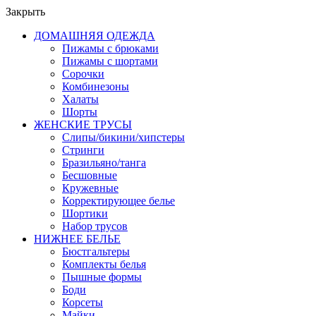
Закрыть
ДОМАШНЯЯ ОДЕЖДА
Пижамы с брюками
Пижамы с шортами
Сорочки
Комбинезоны
Халаты
Шорты
ЖЕНСКИЕ ТРУСЫ
Слипы/бикини/хипстеры
Стринги
Бразильяно/танга
Бесшовные
Кружевные
Корректирующее белье
Шортики
Набор трусов
НИЖНЕЕ БЕЛЬЕ
Бюстгальтеры
Комплекты белья
Пышные формы
Боди
Корсеты
Майки