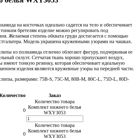
иамида на косточках идеально садится на тело и обеспечивает
 тонким бретелям изделие можно регулировать под
я. Желаемая степень обхвата груди достигается с помощью
стгальтера. Модель украшена кружевными узорами на чашках.
липы из полиамида отлично облегают фигуру, подчеркивая ее
ельный силуэт. Сетчатая ткань хорошо пропускают воздух,
ы имеют тонкую резинку, которая обеспечивает идеальную
шением изделия являются кружевные узоры на передней части.
слипы, размерами: 75B-S, 75C-M, 80B-M, 80C-L, 75D-L, 80D-
Количество
Заказ
Количество товара
Комплект нижнего белья
0
WXY3053
Количество товара
Комплект нижнего белья
0
WXY3053