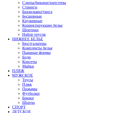
Слипы/бикини/хипстеры
Стринги
Бразильяно/танга
Бесшовные
Кружевные
Корректирующее белье
Шортики
Набор трусов
НИЖНЕЕ БЕЛЬЕ
Бюстгальтеры
Комплекты белья
Пышные формы
Боди
Корсеты
Майки
ПЛЯЖ
МУЖСКОЕ
Трусы
Пляж
Пижамы
Футболки
Брюки
Шорты
СПОРТ
ДЕТСКОЕ