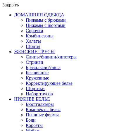
Закрыть
ДОМАШНЯЯ ОДЕЖДА
Пижамы с брюками
Пижамы с шортами
Сорочки
Комбинезоны
Халаты
Шорты
ЖЕНСКИЕ ТРУСЫ
Слипы/бикини/хипстеры
Стринги
Бразильяно/танга
Бесшовные
Кружевные
Корректирующее белье
Шортики
Набор трусов
НИЖНЕЕ БЕЛЬЕ
Бюстгальтеры
Комплекты белья
Пышные формы
Боди
Корсеты
Майки