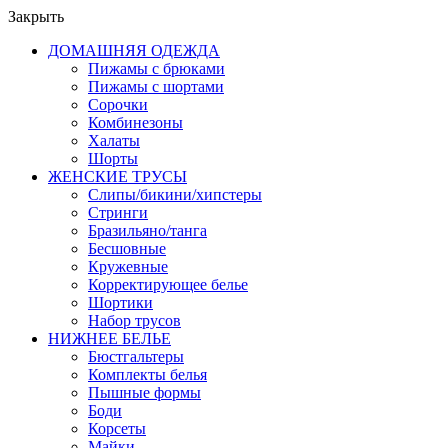
Закрыть
ДОМАШНЯЯ ОДЕЖДА
Пижамы с брюками
Пижамы с шортами
Сорочки
Комбинезоны
Халаты
Шорты
ЖЕНСКИЕ ТРУСЫ
Слипы/бикини/хипстеры
Стринги
Бразильяно/танга
Бесшовные
Кружевные
Корректирующее белье
Шортики
Набор трусов
НИЖНЕЕ БЕЛЬЕ
Бюстгальтеры
Комплекты белья
Пышные формы
Боди
Корсеты
Майки