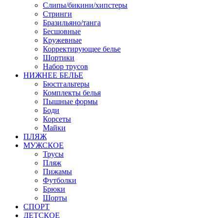
Слипы/бикини/хипстеры
Стринги
Бразильяно/танга
Бесшовные
Кружевные
Корректирующее белье
Шортики
Набор трусов
НИЖНЕЕ БЕЛЬЕ
Бюстгальтеры
Комплекты белья
Пышные формы
Боди
Корсеты
Майки
ПЛЯЖ
МУЖСКОЕ
Трусы
Пляж
Пижамы
Футболки
Брюки
Шорты
СПОРТ
ДЕТСКОЕ