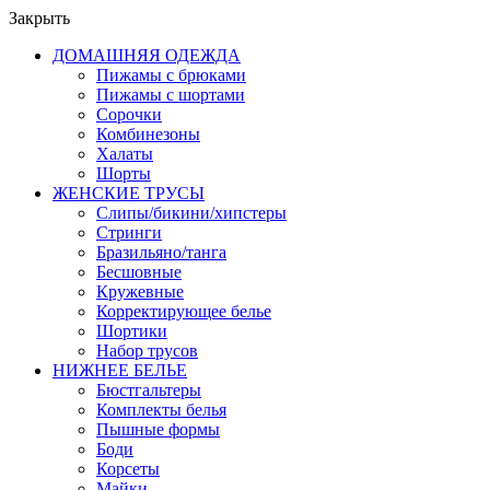
Закрыть
ДОМАШНЯЯ ОДЕЖДА
Пижамы с брюками
Пижамы с шортами
Сорочки
Комбинезоны
Халаты
Шорты
ЖЕНСКИЕ ТРУСЫ
Слипы/бикини/хипстеры
Стринги
Бразильяно/танга
Бесшовные
Кружевные
Корректирующее белье
Шортики
Набор трусов
НИЖНЕЕ БЕЛЬЕ
Бюстгальтеры
Комплекты белья
Пышные формы
Боди
Корсеты
Майки