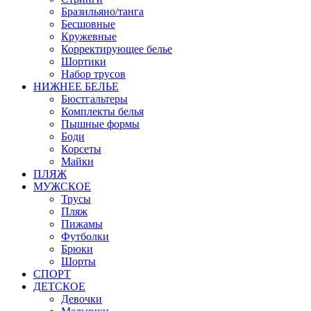
Бразильяно/танга
Бесшовные
Кружевные
Корректирующее белье
Шортики
Набор трусов
НИЖНЕЕ БЕЛЬЕ
Бюстгальтеры
Комплекты белья
Пышные формы
Боди
Корсеты
Майки
ПЛЯЖ
МУЖСКОЕ
Трусы
Пляж
Пижамы
Футболки
Брюки
Шорты
СПОРТ
ДЕТСКОЕ
Девочки