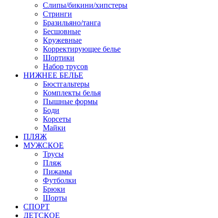
Слипы/бикини/хипстеры
Стринги
Бразильяно/танга
Бесшовные
Кружевные
Корректирующее белье
Шортики
Набор трусов
НИЖНЕЕ БЕЛЬЕ
Бюстгальтеры
Комплекты белья
Пышные формы
Боди
Корсеты
Майки
ПЛЯЖ
МУЖСКОЕ
Трусы
Пляж
Пижамы
Футболки
Брюки
Шорты
СПОРТ
ДЕТСКОЕ