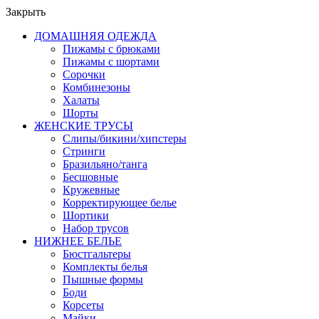
Закрыть
ДОМАШНЯЯ ОДЕЖДА
Пижамы с брюками
Пижамы с шортами
Сорочки
Комбинезоны
Халаты
Шорты
ЖЕНСКИЕ ТРУСЫ
Слипы/бикини/хипстеры
Стринги
Бразильяно/танга
Бесшовные
Кружевные
Корректирующее белье
Шортики
Набор трусов
НИЖНЕЕ БЕЛЬЕ
Бюстгальтеры
Комплекты белья
Пышные формы
Боди
Корсеты
Майки