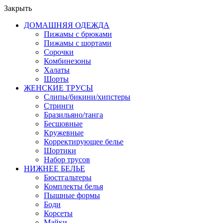
Закрыть
ДОМАШНЯЯ ОДЕЖДА
Пижамы с брюками
Пижамы с шортами
Сорочки
Комбинезоны
Халаты
Шорты
ЖЕНСКИЕ ТРУСЫ
Слипы/бикини/хипстеры
Стринги
Бразильяно/танга
Бесшовные
Кружевные
Корректирующее белье
Шортики
Набор трусов
НИЖНЕЕ БЕЛЬЕ
Бюстгальтеры
Комплекты белья
Пышные формы
Боди
Корсеты
Майки