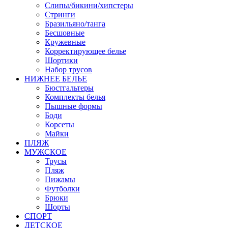
Слипы/бикини/хипстеры
Стринги
Бразильяно/танга
Бесшовные
Кружевные
Корректирующее белье
Шортики
Набор трусов
НИЖНЕЕ БЕЛЬЕ
Бюстгальтеры
Комплекты белья
Пышные формы
Боди
Корсеты
Майки
ПЛЯЖ
МУЖСКОЕ
Трусы
Пляж
Пижамы
Футболки
Брюки
Шорты
СПОРТ
ДЕТСКОЕ