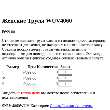
Женские Трусы WUV4060
₽
699.00
Стильные женские трусы-слипы из полиамидного материала
не стесняют движения, не натирают и не впиваются в кожу.
Средняя посадка делает трусы универсальными и
подходящими для повседневного использования. Эта модель
отлично облегает фигуру, создавая соблазнительный силуэт.
Размер
Цена
Количество
Заказ
Количество
L
0
₽
699.00
товара
Количество
M
0
₽
699.00
Женские
товара
Количество
S
0
₽
699.00
Трусы
Женские
товара
WUV4060
Трусы
Женские
Увидеть
оптовую цену
вы можете после регистрации и
WUV4060
Трусы
подтверждения
WUV4060
SKU:
4060WUV
Категория:
Слипы/бикини/хипстеры