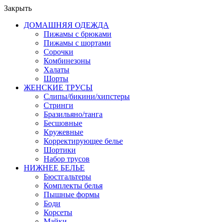
Закрыть
ДОМАШНЯЯ ОДЕЖДА
Пижамы с брюками
Пижамы с шортами
Сорочки
Комбинезоны
Халаты
Шорты
ЖЕНСКИЕ ТРУСЫ
Слипы/бикини/хипстеры
Стринги
Бразильяно/танга
Бесшовные
Кружевные
Корректирующее белье
Шортики
Набор трусов
НИЖНЕЕ БЕЛЬЕ
Бюстгальтеры
Комплекты белья
Пышные формы
Боди
Корсеты
Майки