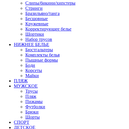
Слипы/бикини/хипстеры
Стринги
Бразильяно/танга
Бесшовные
Кружевные
Корректирующее белье
Шортики
Набор трусов
НИЖНЕЕ БЕЛЬЕ
Бюстгальтеры
Комплекты белья
Пышные формы
Боди
Корсеты
Майки
ПЛЯЖ
МУЖСКОЕ
Трусы
Пляж
Пижамы
Футболки
Брюки
Шорты
СПОРТ
ДЕТСКОЕ