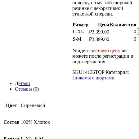
полоску на мягкой широкой
резинке с декоративной
этикеткой спереди.
Размер
Цена
Количество
К
L-XL
0
₽
3,399.00
т
К
S-M
0
₽
3,399.00
т
Увидеть
оптовую цену
вы
ж
можете после регистрации и
ж
подтверждения
SKU:
4136TQP
Категория:
Пижамы с шортами
Детали
Отзывы (0)
Цвет
Сиреневый
Состав
100% Хлопок
Размер
L-XL, S-M