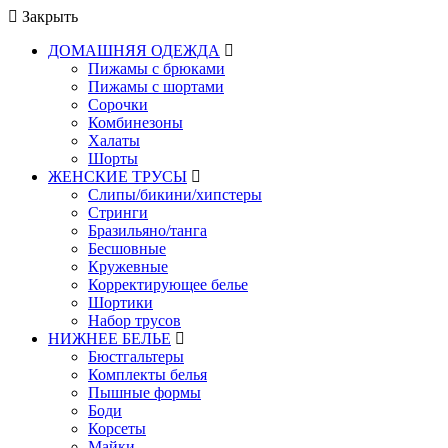
Закрыть
ДОМАШНЯЯ ОДЕЖДА
Пижамы с брюками
Пижамы с шортами
Сорочки
Комбинезоны
Халаты
Шорты
ЖЕНСКИЕ ТРУСЫ
Слипы/бикини/хипстеры
Стринги
Бразильяно/танга
Бесшовные
Кружевные
Корректирующее белье
Шортики
Набор трусов
НИЖНЕЕ БЕЛЬЕ
Бюстгальтеры
Комплекты белья
Пышные формы
Боди
Корсеты
Майки