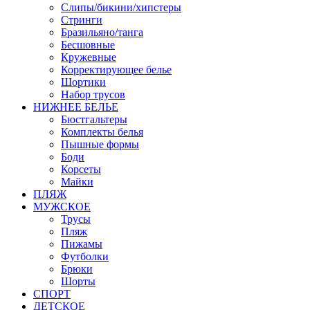
Слипы/бикини/хипстеры
Стринги
Бразильяно/танга
Бесшовные
Кружевные
Корректирующее белье
Шортики
Набор трусов
НИЖНЕЕ БЕЛЬЕ
Бюстгальтеры
Комплекты белья
Пышные формы
Боди
Корсеты
Майки
ПЛЯЖ
МУЖСКОЕ
Трусы
Пляж
Пижамы
Футболки
Брюки
Шорты
СПОРТ
ДЕТСКОЕ