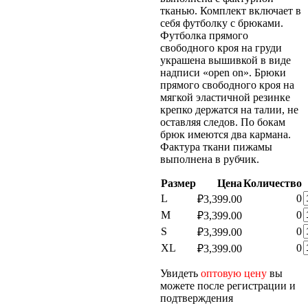
тканью. Комплект включает в
себя футболку с брюками.
Футболка прямого
свободного кроя на груди
украшена вышивкой в виде
надписи «open on». Брюки
прямого свободного кроя на
мягкой эластичной резинке
крепко держатся на талии, не
оставляя следов. По бокам
брюк имеются два кармана.
Фактура ткани пижамы
выполнена в рубчик.
Размер
Цена
Количество
К
L
0
₽
3,399.00
т
К
M
0
₽
3,399.00
Ж
т
К
S
0
₽
3,399.00
Ж
т
К
XL
0
₽
3,399.00
Ж
т
Ж
Увидеть
оптовую цену
вы
можете после регистрации и
подтверждения