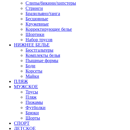
Слипы/бикини/хипстеры
Стринги
Бразильяно/танга
Бесшовные
Кружевные
Корректирующее белье
Шортики
Набор трусов
НИЖНЕЕ БЕЛЬЕ
Бюстгальтеры
Комплекты белья
Пышные формы
Боди
Корсеты
Майки
ПЛЯЖ
МУЖСКОЕ
Трусы
Пляж
Пижамы
Футболки
Брюки
Шорты
СПОРТ
ДЕТСКОЕ