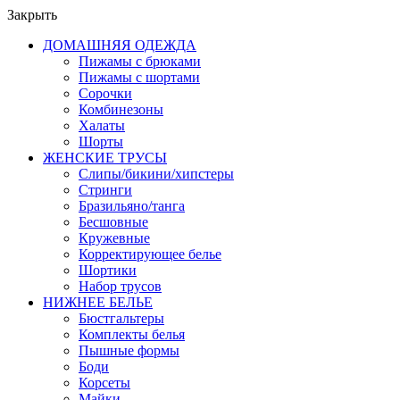
Закрыть
ДОМАШНЯЯ ОДЕЖДА
Пижамы с брюками
Пижамы с шортами
Сорочки
Комбинезоны
Халаты
Шорты
ЖЕНСКИЕ ТРУСЫ
Слипы/бикини/хипстеры
Стринги
Бразильяно/танга
Бесшовные
Кружевные
Корректирующее белье
Шортики
Набор трусов
НИЖНЕЕ БЕЛЬЕ
Бюстгальтеры
Комплекты белья
Пышные формы
Боди
Корсеты
Майки