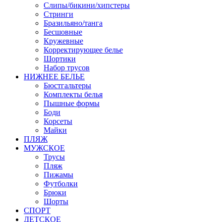
Слипы/бикини/хипстеры
Стринги
Бразильяно/танга
Бесшовные
Кружевные
Корректирующее белье
Шортики
Набор трусов
НИЖНЕЕ БЕЛЬЕ
Бюстгальтеры
Комплекты белья
Пышные формы
Боди
Корсеты
Майки
ПЛЯЖ
МУЖСКОЕ
Трусы
Пляж
Пижамы
Футболки
Брюки
Шорты
СПОРТ
ДЕТСКОЕ