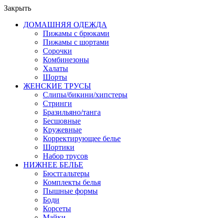
Закрыть
ДОМАШНЯЯ ОДЕЖДА
Пижамы с брюками
Пижамы с шортами
Сорочки
Комбинезоны
Халаты
Шорты
ЖЕНСКИЕ ТРУСЫ
Слипы/бикини/хипстеры
Стринги
Бразильяно/танга
Бесшовные
Кружевные
Корректирующее белье
Шортики
Набор трусов
НИЖНЕЕ БЕЛЬЕ
Бюстгальтеры
Комплекты белья
Пышные формы
Боди
Корсеты
Майки