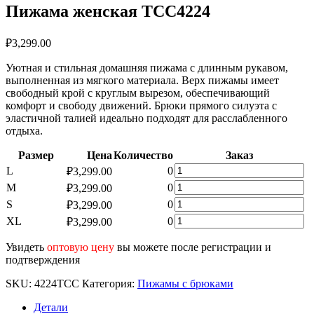
Пижама женская TCC4224
₽
3,299.00
Уютная и стильная домашняя пижама с длинным рукавом,
выполненная из мягкого материала. Верх пижамы имеет
свободный крой с круглым вырезом, обеспечивающий
комфорт и свободу движений. Брюки прямого силуэта с
эластичной талией идеально подходят для расслабленного
отдыха.
Размер
Цена
Количество
Заказ
Количество
L
0
₽
3,299.00
товара
Количество
M
0
₽
3,299.00
Пижама
товара
Количество
S
0
₽
3,299.00
женская
Пижама
товара
TCC4224
Количество
XL
0
₽
3,299.00
женская
Пижама
товара
TCC4224
женская
Пижама
Увидеть
оптовую цену
вы можете после регистрации и
TCC4224
женская
подтверждения
TCC4224
SKU:
4224TCC
Категория:
Пижамы с брюками
Детали