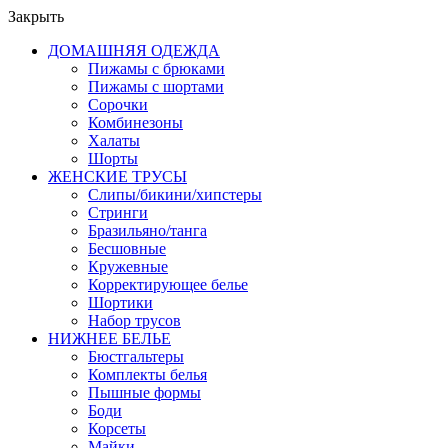
Закрыть
ДОМАШНЯЯ ОДЕЖДА
Пижамы с брюками
Пижамы с шортами
Сорочки
Комбинезоны
Халаты
Шорты
ЖЕНСКИЕ ТРУСЫ
Слипы/бикини/хипстеры
Стринги
Бразильяно/танга
Бесшовные
Кружевные
Корректирующее белье
Шортики
Набор трусов
НИЖНЕЕ БЕЛЬЕ
Бюстгальтеры
Комплекты белья
Пышные формы
Боди
Корсеты
Майки