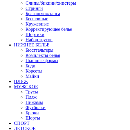
Слипы/бикини/хипстеры
Стринги
Бразильяно/танга
Бесшовные
Кружевные
Корректирующее белье
Шортики
Набор трусов
НИЖНЕЕ БЕЛЬЕ
Бюстгальтеры
Комплекты белья
Пышные формы
Боди
Корсеты
Майки
ПЛЯЖ
МУЖСКОЕ
Трусы
Пляж
Пижамы
Футболки
Брюки
Шорты
СПОРТ
ДЕТСКОЕ