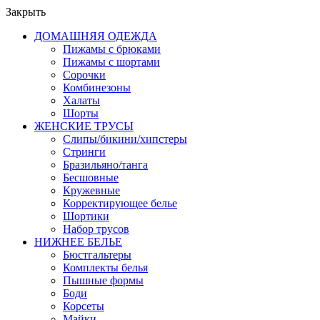
Закрыть
ДОМАШНЯЯ ОДЕЖДА
Пижамы с брюками
Пижамы с шортами
Сорочки
Комбинезоны
Халаты
Шорты
ЖЕНСКИЕ ТРУСЫ
Слипы/бикини/хипстеры
Стринги
Бразильяно/танга
Бесшовные
Кружевные
Корректирующее белье
Шортики
Набор трусов
НИЖНЕЕ БЕЛЬЕ
Бюстгальтеры
Комплекты белья
Пышные формы
Боди
Корсеты
Майки