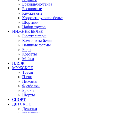
Бразильяно/танга
Бесшовные
Кружевные
Корректирующее белье
Шортики
Набор трусов
НИЖНЕЕ БЕЛЬЕ
Бюстгальтеры
Комплекты белья
Пышные формы
Боди
Корсеты
Майки
ПЛЯЖ
МУЖСКОЕ
Трусы
Пляж
Пижамы
Футболки
Брюки
Шорты
СПОРТ
ДЕТСКОЕ
Девочки