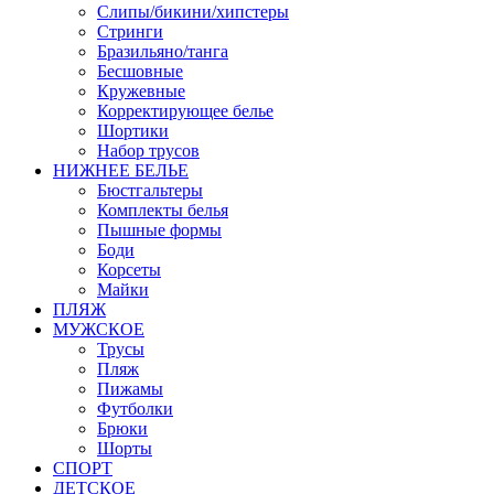
Слипы/бикини/хипстеры
Стринги
Бразильяно/танга
Бесшовные
Кружевные
Корректирующее белье
Шортики
Набор трусов
НИЖНЕЕ БЕЛЬЕ
Бюстгальтеры
Комплекты белья
Пышные формы
Боди
Корсеты
Майки
ПЛЯЖ
МУЖСКОЕ
Трусы
Пляж
Пижамы
Футболки
Брюки
Шорты
СПОРТ
ДЕТСКОЕ