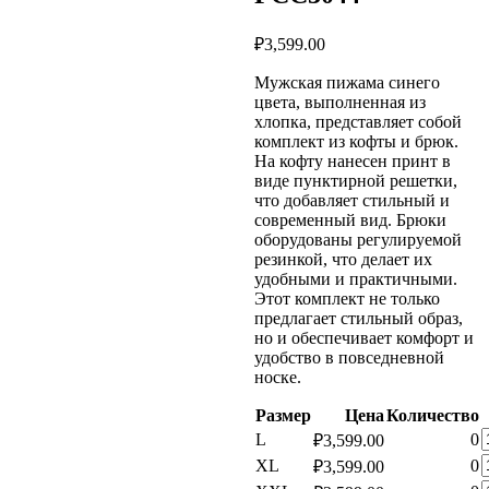
₽
3,599.00
Мужская пижама синего
цвета, выполненная из
хлопка, представляет собой
комплект из кофты и брюк.
На кофту нанесен принт в
виде пунктирной решетки,
что добавляет стильный и
современный вид. Брюки
оборудованы регулируемой
резинкой, что делает их
удобными и практичными.
Этот комплект не только
предлагает стильный образ,
но и обеспечивает комфорт и
удобство в повседневной
носке.
Размер
Цена
Количество
К
L
0
₽
3,599.00
т
К
XL
0
₽
3,599.00
т
К