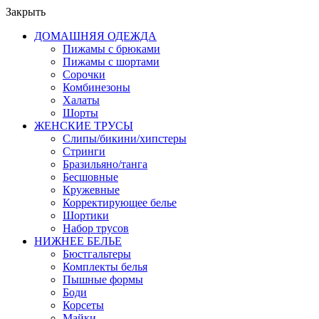
Закрыть
ДОМАШНЯЯ ОДЕЖДА
Пижамы с брюками
Пижамы с шортами
Сорочки
Комбинезоны
Халаты
Шорты
ЖЕНСКИЕ ТРУСЫ
Слипы/бикини/хипстеры
Стринги
Бразильяно/танга
Бесшовные
Кружевные
Корректирующее белье
Шортики
Набор трусов
НИЖНЕЕ БЕЛЬЕ
Бюстгальтеры
Комплекты белья
Пышные формы
Боди
Корсеты
Майки