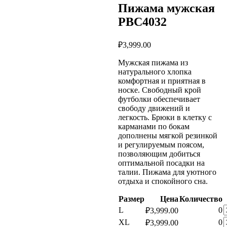
Пижама мужская
PBC4032
₽
3,999.00
Мужская пижама из
натурального хлопка
комфортная и приятная в
носке. Свободный крой
футболки обеспечивает
свободу движений и
легкость. Брюки в клетку с
карманами по бокам
дополнены мягкой резинкой
и регулируемым поясом,
позволяющим добиться
оптимальной посадки на
талии. Пижама для уютного
отдыха и спокойного сна.
Размер
Цена
Количество
К
L
0
₽
3,999.00
т
К
XL
0
₽
3,999.00