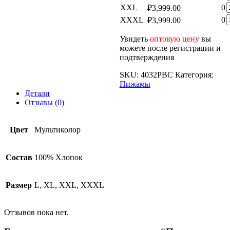
т
К
XXL
0
₽
3,999.00
м
т
К
XXXL
0
₽
3,999.00
м
т
м
Увидеть
оптовую цену
вы
м
можете после регистрации и
подтверждения
SKU:
4032PBC
Категория:
Пижамы
Детали
Отзывы (0)
Цвет
Мультиколор
Состав
100% Хлопок
Размер
L, XL, XXL, XXXL
Отзывов пока нет.