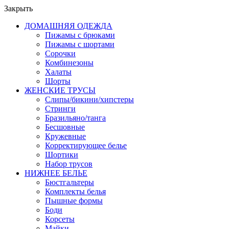
Закрыть
ДОМАШНЯЯ ОДЕЖДА
Пижамы с брюками
Пижамы с шортами
Сорочки
Комбинезоны
Халаты
Шорты
ЖЕНСКИЕ ТРУСЫ
Слипы/бикини/хипстеры
Стринги
Бразильяно/танга
Бесшовные
Кружевные
Корректирующее белье
Шортики
Набор трусов
НИЖНЕЕ БЕЛЬЕ
Бюстгальтеры
Комплекты белья
Пышные формы
Боди
Корсеты
Майки