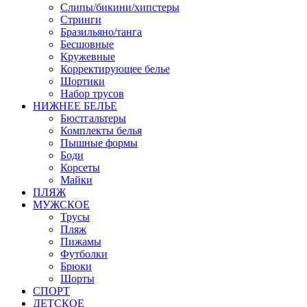
Слипы/бикини/хипстеры
Стринги
Бразильяно/танга
Бесшовные
Кружевные
Корректирующее белье
Шортики
Набор трусов
НИЖНЕЕ БЕЛЬЕ
Бюстгальтеры
Комплекты белья
Пышные формы
Боди
Корсеты
Майки
ПЛЯЖ
МУЖСКОЕ
Трусы
Пляж
Пижамы
Футболки
Брюки
Шорты
СПОРТ
ДЕТСКОЕ