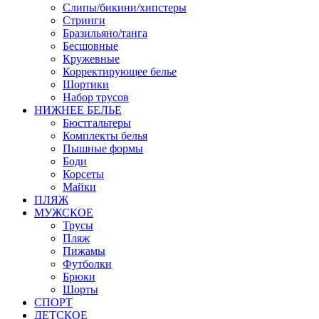
Слипы/бикини/хипстеры
Стринги
Бразильяно/танга
Бесшовные
Кружевные
Корректирующее белье
Шортики
Набор трусов
НИЖНЕЕ БЕЛЬЕ
Бюстгальтеры
Комплекты белья
Пышные формы
Боди
Корсеты
Майки
ПЛЯЖ
МУЖСКОЕ
Трусы
Пляж
Пижамы
Футболки
Брюки
Шорты
СПОРТ
ДЕТСКОЕ