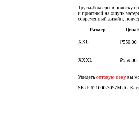
Трусы-боксеры в полоску и
и приятный на ощупь матер
современный дизайн, подче
Размер
Цена
XXL
₽
559.00
XXXL
₽
559.00
Увидеть
оптовую цену
вы мо
SKU:
621000-3057MUG
Кат