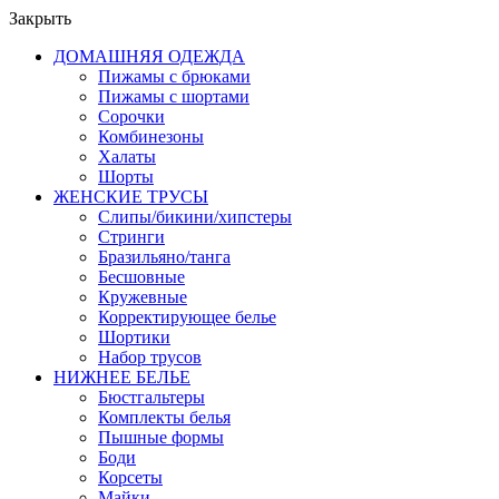
Закрыть
ДОМАШНЯЯ ОДЕЖДА
Пижамы с брюками
Пижамы с шортами
Сорочки
Комбинезоны
Халаты
Шорты
ЖЕНСКИЕ ТРУСЫ
Слипы/бикини/хипстеры
Стринги
Бразильяно/танга
Бесшовные
Кружевные
Корректирующее белье
Шортики
Набор трусов
НИЖНЕЕ БЕЛЬЕ
Бюстгальтеры
Комплекты белья
Пышные формы
Боди
Корсеты
Майки