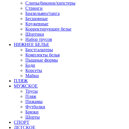
Слипы/бикини/хипстеры
Стринги
Бразильяно/танга
Бесшовные
Кружевные
Корректирующее белье
Шортики
Набор трусов
НИЖНЕЕ БЕЛЬЕ
Бюстгальтеры
Комплекты белья
Пышные формы
Боди
Корсеты
Майки
ПЛЯЖ
МУЖСКОЕ
Трусы
Пляж
Пижамы
Футболки
Брюки
Шорты
СПОРТ
ДЕТСКОЕ