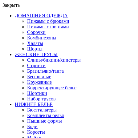
Закрыть
ДОМАШНЯЯ ОДЕЖДА
Пижамы с брюками
Пижамы с шортами
Сорочки
Комбинезоны
Халаты
Шорты
ЖЕНСКИЕ ТРУСЫ
Слипы/бикини/хипстеры
Стринги
Бразильяно/танга
Бесшовные
Кружевные
Корректирующее белье
Шортики
Набор трусов
НИЖНЕЕ БЕЛЬЕ
Бюстгальтеры
Комплекты белья
Пышные формы
Боди
Корсеты
Майки