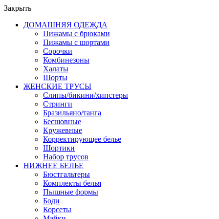
Закрыть
ДОМАШНЯЯ ОДЕЖДА
Пижамы с брюками
Пижамы с шортами
Сорочки
Комбинезоны
Халаты
Шорты
ЖЕНСКИЕ ТРУСЫ
Слипы/бикини/хипстеры
Стринги
Бразильяно/танга
Бесшовные
Кружевные
Корректирующее белье
Шортики
Набор трусов
НИЖНЕЕ БЕЛЬЕ
Бюстгальтеры
Комплекты белья
Пышные формы
Боди
Корсеты
Майки