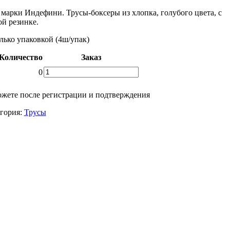
марки Индефини. Трусы-боксеры из хлопка, голубого цвета, с
ой резинке.
ько упаковкой (4ш/упак)
Количество
Заказ
Количество
0
товара
Упаковка
жете после регистрации и подтверждения
мужских
трусов
гория:
Трусы
боксеров
MGF2063