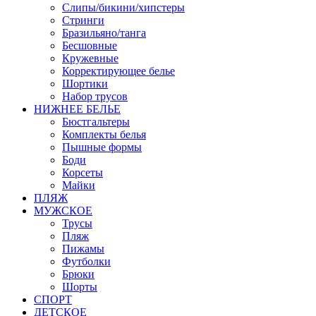
Слипы/бикини/хипстеры
Стринги
Бразильяно/танга
Бесшовные
Кружевные
Корректирующее белье
Шортики
Набор трусов
НИЖНЕЕ БЕЛЬЕ
Бюстгальтеры
Комплекты белья
Пышные формы
Боди
Корсеты
Майки
ПЛЯЖ
МУЖСКОЕ
Трусы
Пляж
Пижамы
Футболки
Брюки
Шорты
СПОРТ
ДЕТСКОЕ