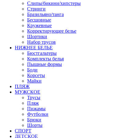
Слипы/бикини/хипстеры
Стринги
Бразильяно/танга
Бесшовные
Кружевные
Корректирующее белье
Шортики
Набор трусов
НИЖНЕЕ БЕЛЬЕ
Бюстгальтеры
Комплекты белья
Пышные формы
Боди
Корсеты
Майки
ПЛЯЖ
МУЖСКОЕ
Трусы
Пляж
Пижамы
Футболки
Брюки
Шорты
СПОРТ
ДЕТСКОЕ