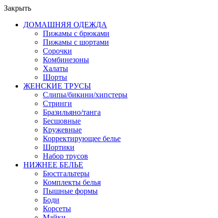
Закрыть
ДОМАШНЯЯ ОДЕЖДА
Пижамы с брюками
Пижамы с шортами
Сорочки
Комбинезоны
Халаты
Шорты
ЖЕНСКИЕ ТРУСЫ
Слипы/бикини/хипстеры
Стринги
Бразильяно/танга
Бесшовные
Кружевные
Корректирующее белье
Шортики
Набор трусов
НИЖНЕЕ БЕЛЬЕ
Бюстгальтеры
Комплекты белья
Пышные формы
Боди
Корсеты
Майки