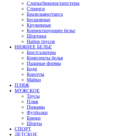
Слипы/бикини/хипстеры
Стринги
Бразильяно/танга
Бесшовные
Кружевные
Корректирующее белье
Шортики
Набор трусов
НИЖНЕЕ БЕЛЬЕ
Бюстгальтеры
Комплекты белья
Пышные формы
Боди
Корсеты
Майки
ПЛЯЖ
МУЖСКОЕ
Трусы
Пляж
Пижамы
Футболки
Брюки
Шорты
СПОРТ
ДЕТСКОЕ