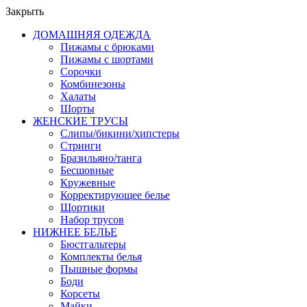
Закрыть
ДОМАШНЯЯ ОДЕЖДА
Пижамы с брюками
Пижамы с шортами
Сорочки
Комбинезоны
Халаты
Шорты
ЖЕНСКИЕ ТРУСЫ
Слипы/бикини/хипстеры
Стринги
Бразильяно/танга
Бесшовные
Кружевные
Корректирующее белье
Шортики
Набор трусов
НИЖНЕЕ БЕЛЬЕ
Бюстгальтеры
Комплекты белья
Пышные формы
Боди
Корсеты
Майки