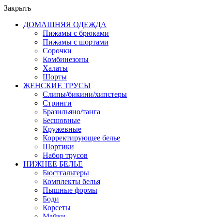
Закрыть
ДОМАШНЯЯ ОДЕЖДА
Пижамы с брюками
Пижамы с шортами
Сорочки
Комбинезоны
Халаты
Шорты
ЖЕНСКИЕ ТРУСЫ
Слипы/бикини/хипстеры
Стринги
Бразильяно/танга
Бесшовные
Кружевные
Корректирующее белье
Шортики
Набор трусов
НИЖНЕЕ БЕЛЬЕ
Бюстгальтеры
Комплекты белья
Пышные формы
Боди
Корсеты
Майки