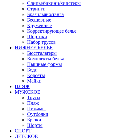
Слипы/бикини/хипстеры
Стринги
Бразильяно/танга
Бесшовные
Кружевные
Корректирующее белье
Шортики
Набор трусов
НИЖНЕЕ БЕЛЬЕ
Бюстгальтеры
Комплекты белья
Пышные формы
Боди
Корсеты
Майки
ПЛЯЖ
МУЖСКОЕ
Трусы
Пляж
Пижамы
Футболки
Брюки
Шорты
СПОРТ
ДЕТСКОЕ