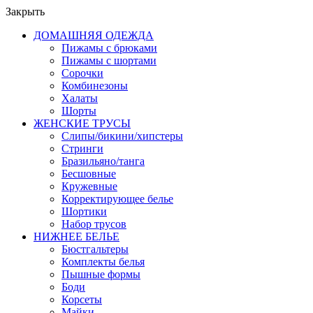
Закрыть
ДОМАШНЯЯ ОДЕЖДА
Пижамы с брюками
Пижамы с шортами
Сорочки
Комбинезоны
Халаты
Шорты
ЖЕНСКИЕ ТРУСЫ
Слипы/бикини/хипстеры
Стринги
Бразильяно/танга
Бесшовные
Кружевные
Корректирующее белье
Шортики
Набор трусов
НИЖНЕЕ БЕЛЬЕ
Бюстгальтеры
Комплекты белья
Пышные формы
Боди
Корсеты
Майки