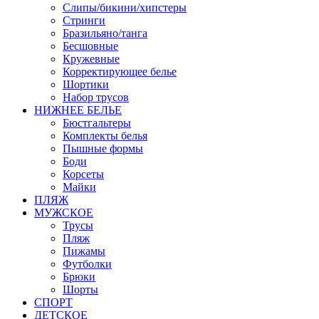
Слипы/бикини/хипстеры
Стринги
Бразильяно/танга
Бесшовные
Кружевные
Корректирующее белье
Шортики
Набор трусов
НИЖНЕЕ БЕЛЬЕ
Бюстгальтеры
Комплекты белья
Пышные формы
Боди
Корсеты
Майки
ПЛЯЖ
МУЖСКОЕ
Трусы
Пляж
Пижамы
Футболки
Брюки
Шорты
СПОРТ
ДЕТСКОЕ