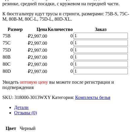
резинке, средней посадки, с кружевом на передней части.
К бюстгальтеру идут трусы и стринги, размерами: 75B-S, 75C-
M, 80B-M, 80C-L, 75D-L, 80D-XL.
Размер
Цена
Количество
Заказ
Количество
75B
0
₽
2,997.00
товара
Количество
75C
0
₽
2,997.00
Комплект
товара
Количество
75D
0
₽
2,997.00
нижнего
Комплект
товара
белья
Количество
80B
0
₽
2,997.00
нижнего
Комплект
WXY3013
товара
белья
Количество
80C
0
₽
2,997.00
нижнего
Комплект
WXY3013
товара
белья
Количество
80D
0
₽
2,997.00
нижнего
Комплект
WXY3013
товара
белья
нижнего
Комплект
Увидеть
оптовую цену
вы можете после регистрации и
WXY3013
белья
нижнего
подтверждения
WXY3013
белья
WXY3013
SKU:
318000-3013WXY
Категория:
Комплекты белья
Детали
Отзывы (0)
Цвет
Черный