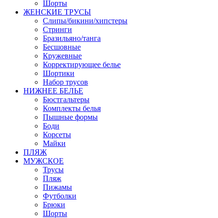
Шорты
ЖЕНСКИЕ ТРУСЫ
Слипы/бикини/хипстеры
Стринги
Бразильяно/танга
Бесшовные
Кружевные
Корректирующее белье
Шортики
Набор трусов
НИЖНЕЕ БЕЛЬЕ
Бюстгальтеры
Комплекты белья
Пышные формы
Боди
Корсеты
Майки
ПЛЯЖ
МУЖСКОЕ
Трусы
Пляж
Пижамы
Футболки
Брюки
Шорты