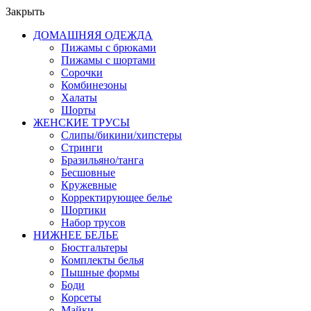
Закрыть
ДОМАШНЯЯ ОДЕЖДА
Пижамы с брюками
Пижамы с шортами
Сорочки
Комбинезоны
Халаты
Шорты
ЖЕНСКИЕ ТРУСЫ
Слипы/бикини/хипстеры
Стринги
Бразильяно/танга
Бесшовные
Кружевные
Корректирующее белье
Шортики
Набор трусов
НИЖНЕЕ БЕЛЬЕ
Бюстгальтеры
Комплекты белья
Пышные формы
Боди
Корсеты
Майки