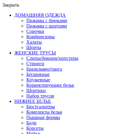
Закрыть
ДОМАШНЯЯ ОДЕЖДА
Пижамы с брюками
Пижамы с шортами
Сорочки
Комбинезоны
Халаты
Шорты
ЖЕНСКИЕ ТРУСЫ
Слипы/бикини/хипстеры
Стринги
Бразильяно/танга
Бесшовные
Кружевные
Корректирующее белье
Шортики
Набор трусов
НИЖНЕЕ БЕЛЬЕ
Бюстгальтеры
Комплекты белья
Пышные формы
Боди
Корсеты
Майки