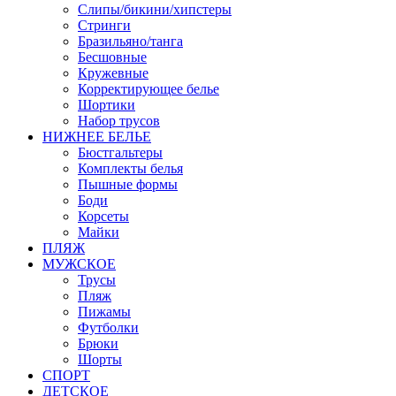
Слипы/бикини/хипстеры
Стринги
Бразильяно/танга
Бесшовные
Кружевные
Корректирующее белье
Шортики
Набор трусов
НИЖНЕЕ БЕЛЬЕ
Бюстгальтеры
Комплекты белья
Пышные формы
Боди
Корсеты
Майки
ПЛЯЖ
МУЖСКОЕ
Трусы
Пляж
Пижамы
Футболки
Брюки
Шорты
СПОРТ
ДЕТСКОЕ