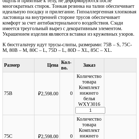
ощупь и приятные к телу, не деформируются после
многократных стирок. Тонкая резинка на талии обеспечивает
идеальную посадку и прилегание. Гипоаллергенная хлопковая
ластовица на внутренней стороне трусов обеспечивает
комфорт за счет антибактериального воздействия. Сзади
имеется треугольный вырез с декоративным элементом.
Украшением изделия являются вставки из кружевных узоров.
К бюстгальтеру идут трусы-слипы, размерами: 75B – S, 75C-
M, 80B – M, 80C – L, 75D – L, 80D – XL, 85C – XL.
Размер
Цена
Количество
товара
Комплект
нижнего
75B
0
₽
2,598.00
белья
WXY3016
Количество
товара
Комплект
нижнего
75C
0
₽
2,598.00