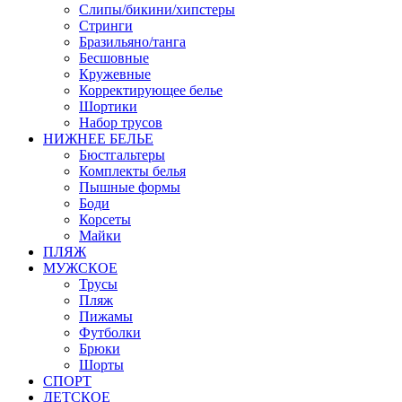
Слипы/бикини/хипстеры
Стринги
Бразильяно/танга
Бесшовные
Кружевные
Корректирующее белье
Шортики
Набор трусов
НИЖНЕЕ БЕЛЬЕ
Бюстгальтеры
Комплекты белья
Пышные формы
Боди
Корсеты
Майки
ПЛЯЖ
МУЖСКОЕ
Трусы
Пляж
Пижамы
Футболки
Брюки
Шорты
СПОРТ
ДЕТСКОЕ