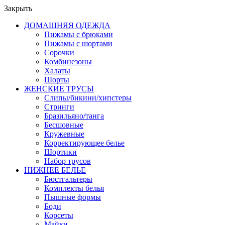
Закрыть
ДОМАШНЯЯ ОДЕЖДА
Пижамы с брюками
Пижамы с шортами
Сорочки
Комбинезоны
Халаты
Шорты
ЖЕНСКИЕ ТРУСЫ
Слипы/бикини/хипстеры
Стринги
Бразильяно/танга
Бесшовные
Кружевные
Корректирующее белье
Шортики
Набор трусов
НИЖНЕЕ БЕЛЬЕ
Бюстгальтеры
Комплекты белья
Пышные формы
Боди
Корсеты
Майки