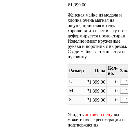
₽
1,399.00
Женская майка из модала и
хлопка очень мягкая на
ощупь, приятная к телу,
хорошо впитывает влагу и не
деформируется после стирки.
Изделие имеет кружевные
рукава и воротник с вырезом.
Сзади майка застегивается на
пуговицу.
Размер
Цена
Коли
L
0
₽
1,399.00
това
Коли
M
0
₽
1,399.00
Женс
това
майк
Коли
S
0
₽
1,399.00
Женс
TDJ3
това
майк
Женс
TDJ3
Увидеть
оптовую цену
вы
майк
можете после регистрации и
TDJ3
подтверждения