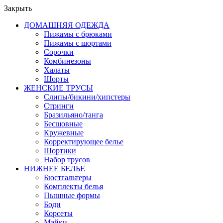
Закрыть
ДОМАШНЯЯ ОДЕЖДА
Пижамы с брюками
Пижамы с шортами
Сорочки
Комбинезоны
Халаты
Шорты
ЖЕНСКИЕ ТРУСЫ
Слипы/бикини/хипстеры
Стринги
Бразильяно/танга
Бесшовные
Кружевные
Корректирующее белье
Шортики
Набор трусов
НИЖНЕЕ БЕЛЬЕ
Бюстгальтеры
Комплекты белья
Пышные формы
Боди
Корсеты
Майки