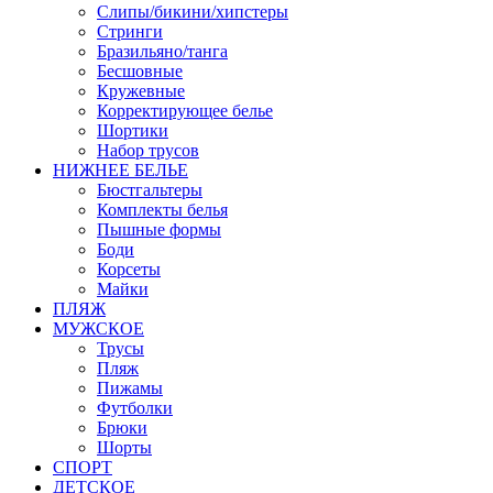
Слипы/бикини/хипстеры
Стринги
Бразильяно/танга
Бесшовные
Кружевные
Корректирующее белье
Шортики
Набор трусов
НИЖНЕЕ БЕЛЬЕ
Бюстгальтеры
Комплекты белья
Пышные формы
Боди
Корсеты
Майки
ПЛЯЖ
МУЖСКОЕ
Трусы
Пляж
Пижамы
Футболки
Брюки
Шорты
СПОРТ
ДЕТСКОЕ