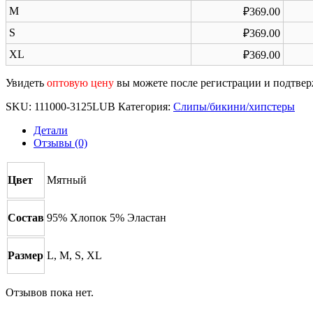
M
₽
369.00
S
₽
369.00
XL
₽
369.00
Увидеть
оптовую цену
вы можете после регистрации и подтве
SKU:
111000-3125LUB
Категория:
Слипы/бикини/хипстеры
Детали
Отзывы (0)
Цвет
Мятный
Состав
95% Хлопок 5% Эластан
Размер
L, M, S, XL
Отзывов пока нет.