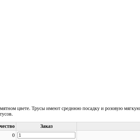
мятном цвете. Трусы имеют среднюю посадку и розовую мягкую 
тусов.
чество
Заказ
Количество
0
товара